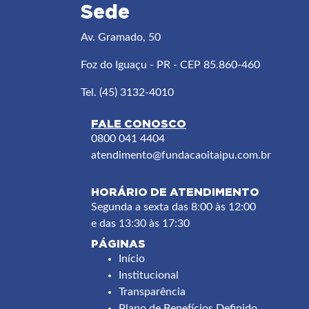
Sede
Av. Gramado, 50
Foz do Iguaçu - PR - CEP 85.860-460
Tel. (45) 3132-4010
FALE CONOSCO
0800 041 4404
atendimento
@fundacaoitaipu.com.br
HORÁRIO DE ATENDIMENTO
Segunda a sexta das 8:00 às 12:00
e das 13:30 às 17:30
PÁGINAS
Footer
Início
Institucional
menu
Transparência
Plano de Benefícios Definido