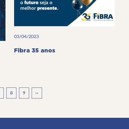
03/04/2023
Fibra 35 anos
age
Page
8
Page
9
Próxima
››
página