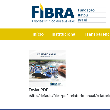
Pular
Search
para
o
conteúdo
principal
Início
Institucional
Transparênc
Enviar PDF
/sites/default/files/pdf-relatorio-anual/relato