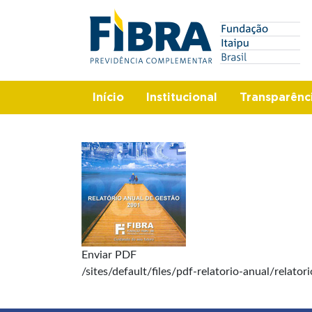
Pular
Search
para
o
conteúdo
principal
Início
Institucional
Transparênc
Enviar PDF
/sites/default/files/pdf-relatorio-anual/relato