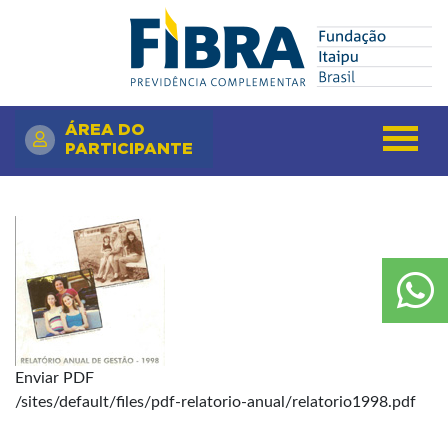
Pular
Search
para
o
conteúdo
principal
ÁREA DO
PARTICIPANTE
Enviar PDF
/sites/default/files/pdf-relatorio-anual/relatorio1998.pdf