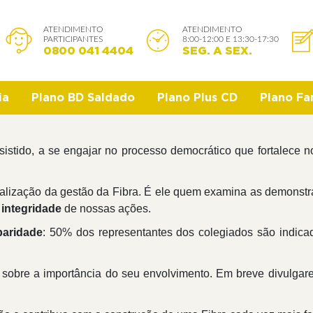
ATENDIMENTO
ATENDIMENTO
PARTICIPANTES
8:00-12:00 E 13:30-17:30
0800 041 4404
SEG. A SEX.
ia
Plano BD Saldado
Plano Plus CD
Plano Fam
assistido, a se engajar no processo democrático que fortalece
calização da gestão da Fibra. É ele quem examina as demonstr
 integridade
de nossas ações.
paridade
: 50% dos representantes dos colegiados são indica
ta sobre a importância do seu envolvimento. Em breve divulga