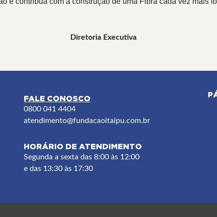
 e contribua com a construção de uma Fibra cada vez mais fort
Executiva
P
FALE CONOSCO
F
0800 041 4404
atendimento
@fundacaoitaipu.com.br
HORÁRIO DE ATENDIMENTO
Segunda a sexta das 8:00 às 12:00
e das 13:30 às 17:30