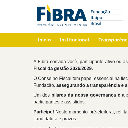
Pular
Search
para
o
conteúdo
principal
Início
Institucional
Transparênc
A Fibra convida você, participante ativo ou 
Fiscal da gestão 2026/2029
.
O Conselho Fiscal tem papel essencial na fis
Fundação,
assegurando a transparência e a
Um dos
pilares da nossa governança é a 
participantes e assistidos.
Participe!
Neste momento pré-eleitoral, refli
candidatura e prazos.