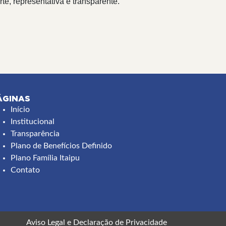
e, representativa e transparente.
ÁGINAS
ooter
Início
Institucional
menu
Transparência
Plano de Benefícios Definido
Plano Família Itaipu
Contato
Aviso Legal
e
Declaração de Privacidade