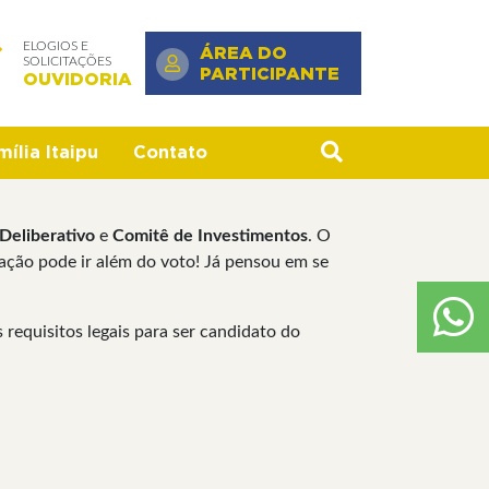
ELOGIOS E
ÁREA DO
SOLICITAÇÕES
PARTICIPANTE
OUVIDORIA
ília Itaipu
Contato
Deliberativo
e
Comitê de Investimentos
. O
pação pode ir além do voto! Já pensou em se
requisitos legais para ser candidato do