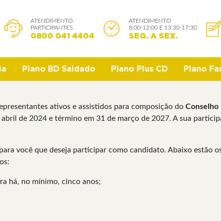
ATENDIMENTO
ATENDIMENTO
PARTICIPANTES
8:00-12:00 E 13:30-17:30
0800 041 4404
SEG. A SEX.
ia
Plano BD Saldado
Plano Plus CD
Plano Fam
 representantes ativos e assistidos para composição do
Conselho 
e abril de 2024 e término em 31 de março de 2027. A sua partici
ra você que deseja participar como candidato. Abaixo estão os 
ntos:
bra há, no mínimo, cinco anos;