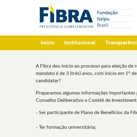
Pular
Search
para
o
conteúdo
principal
Início
Institucional
Transparênc
A Fibra deu início ao processo para eleição de
mandato é de 3 (três) anos, com início em 1° d
candidatar?
Preparamos algumas informações importantes pa
Conselho Deliberativo e Comitê de Investime
- Ser participante de Plano de Benefícios da Fi
- Ter formação universitária;