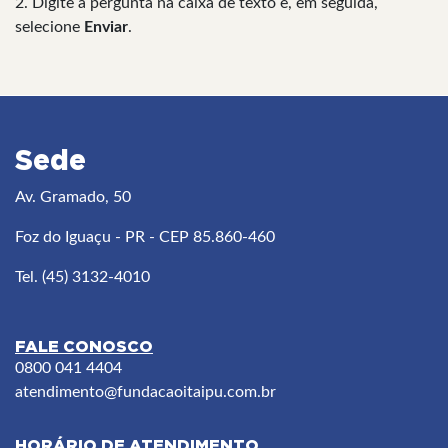
2. Digite a pergunta na caixa de texto e, em seguida,
selecione
Enviar
.
Sede
Av. Gramado, 50
Foz do Iguaçu - PR - CEP 85.860-460
Tel. (45) 3132-4010
FALE CONOSCO
0800 041 4404
atendimento
@fundacaoitaipu.com.br
HORÁRIO DE ATENDIMENTO