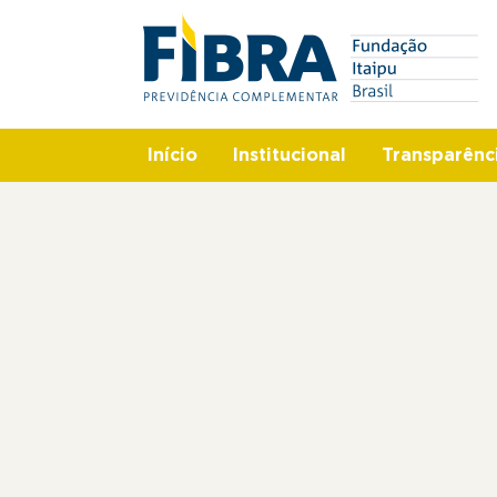
Pular
Search
para
o
conteúdo
principal
Início
Institucional
Transparênc